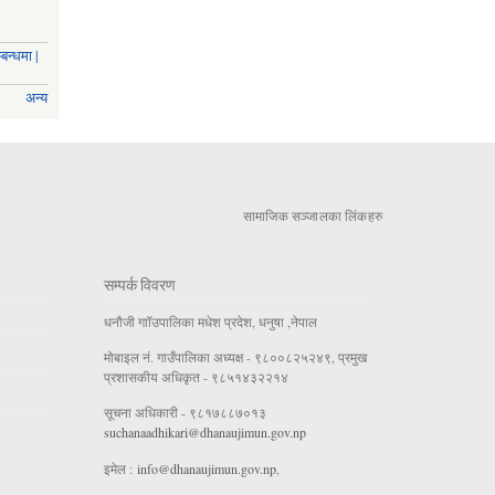
बन्धमा |
अन्य
सामाजिक सञ्जालका लिंकहरु
सम्पर्क विवरण
धनौजी गाॉउपालिका मधेश प्रदेश, धनुषा ,नेपाल
मोबाइल नं. गाउँपालिका अध्यक्ष - ९८००८२५२४९, प्रमुख
प्रशासकीय अधिकृत - ९८५१४३२२१४
सूचना अधिकारी - ९८१७८८७०१३
suchanaadhikari@dhanaujimun.gov.np
इमेल :
info@dhanaujimun.gov.np
,