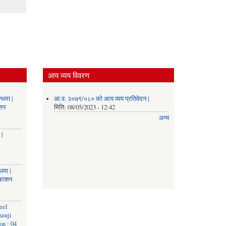
आय व्यय विवरण
्धमा |
आ.व. २०७९/०८० को आय व्यय प्रतिवेदन |
ाशन
मिति:
08/05/2023 - 12:42
अन्य
 |
धमा |
रकाशन
eel
nauji
on : 04