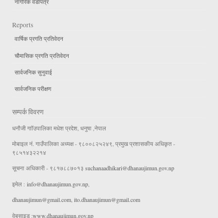
नागरिक वडापत्र
Reports
वार्षिक प्रगति प्रतिवेदन
चौमासिक प्रगति प्रतिवेदन
सार्वजनिक सुनुवाई
सार्वजनिक परीक्षण
सम्पर्क विवरण
धनौजी गाॉउपालिका मधेश प्रदेश, धनुषा ,नेपाल
मोबाइल नं. गाउँपालिका अध्यक्ष - ९८००८२५२४९, प्रमुख प्रशासकीय अधिकृत -
९८५१४३२२१४
सूचना अधिकारी - ९८१७८८७०१३
suchanaadhikari@dhanaujimun.gov.np
इमेल :
info@dhanaujimun.gov.np
,
dhanaujimun@gmail.com
,
ito.dhanaujimun@gmail.com
वेबसाइड :
www.dhanaujimun.gov.np