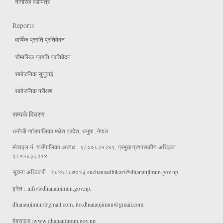
नागरिक वडापत्र
Reports
वार्षिक प्रगति प्रतिवेदन
चौमासिक प्रगति प्रतिवेदन
सार्वजनिक सुनुवाई
सार्वजनिक परीक्षण
सम्पर्क विवरण
धनौजी गाॉउपालिका मधेश प्रदेश, धनुषा ,नेपाल
मोबाइल नं. गाउँपालिका अध्यक्ष - ९८००८२५२४९, प्रमुख प्रशासकीय अधिकृत -
९८५१४३२२१४
सूचना अधिकारी - ९८१७८८७०१३
suchanaadhikari@dhanaujimun.gov.np
इमेल :
info@dhanaujimun.gov.np
,
dhanaujimun@gmail.com
,
ito.dhanaujimun@gmail.com
वेबसाइड :
www.dhanaujimun.gov.np