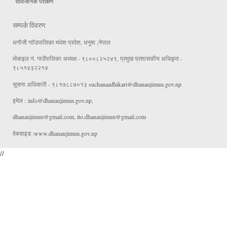
सार्वजनिक परीक्षण
सम्पर्क विवरण
धनौजी गाॉउपालिका मधेश प्रदेश, धनुषा ,नेपाल
मोबाइल नं. गाउँपालिका अध्यक्ष - ९८००८२५२४९, प्रमुख प्रशासकीय अधिकृत -
९८५१४३२२१४
सूचना अधिकारी - ९८१७८८७०१३
suchanaadhikari@dhanaujimun.gov.np
इमेल :
info@dhanaujimun.gov.np
,
dhanaujimun@gmail.com
,
ito.dhanaujimun@gmail.com
वेबसाइड :
www.dhanaujimun.gov.np
//