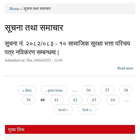
Home
» सूचना तथा समाचार
You are here
सूचना तथा समाचार
सुचना नं. २०८२/०८३ - १० सामाजिक सुरक्षा भत्ता परिचय
पत्र नविकरण सम्बन्धमा |
Submitted on:
Thu, 09/04/2025 - 14:06
Read more
सु
२०८
सा
« first
‹ previous
…
36
37
38
सुरक
Pages
40
परिच
39
41
42
43
44
…
न
next ›
last »
सम्ब
मुख्य लिंक