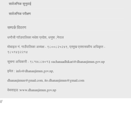
सार्वजनिक सुनुवाई
सार्वजनिक परीक्षण
सम्पर्क विवरण
धनौजी गाॉउपालिका मधेश प्रदेश, धनुषा ,नेपाल
मोबाइल नं. गाउँपालिका अध्यक्ष - ९८००८२५२४९, प्रमुख प्रशासकीय अधिकृत -
९८५१४३२२१४
सूचना अधिकारी - ९८१७८८७०१३
suchanaadhikari@dhanaujimun.gov.np
इमेल :
info@dhanaujimun.gov.np
,
dhanaujimun@gmail.com
,
ito.dhanaujimun@gmail.com
वेबसाइड :
www.dhanaujimun.gov.np
//