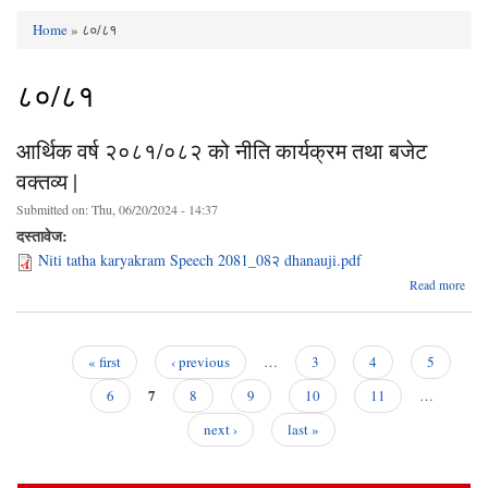
Home
» ८०/८१
You are here
८०/८१
आर्थिक वर्ष २०८१/०८२ को नीति कार्यक्रम तथा बजेट
वक्तव्य |
Submitted on:
Thu, 06/20/2024 - 14:37
दस्तावेज:
Niti tatha karyakram Speech 2081_08२ dhanauji.pdf
Read more
आर्थ
२०८
क
का
« first
‹ previous
…
3
4
5
तथ
Pages
7
व
6
8
9
10
11
…
next ›
last »